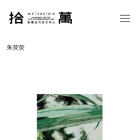
toggle
navigati
朱荧荧