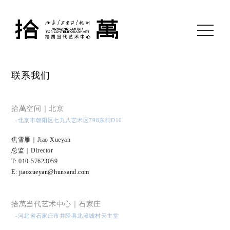
toggle
navigati
联系我们
拾萬空间｜北京
-北京市朝阳区七九八艺术区798东街D10
焦雪雁｜Jiao Xueyan
总监｜Director
T: 010-57623059
E:
jiaoxueyan@hunsand.com
拾萬当代艺术中心｜石家庄
-河北省石家庄市井陉县北漳城村天主堂