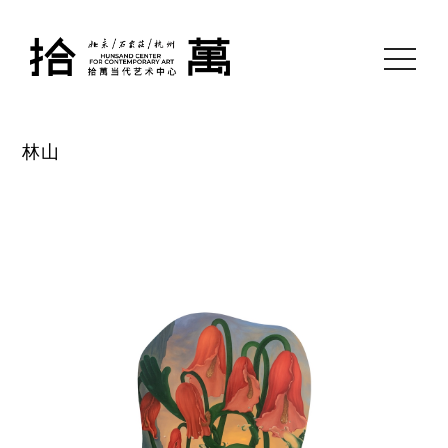
toggle
navigati
林山