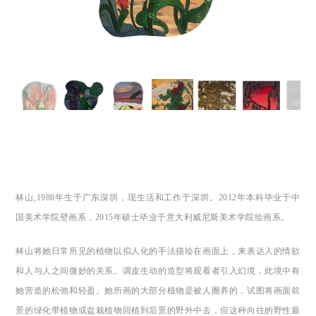
林山,1988年生于广东深圳，现生活和工作于深圳。2012年本科毕业于中
国美术学院壁画系，2015年硕士毕业于意大利威尼斯美术学院绘画系。
林山将她日常所见的植物以拟人化的手法描绘在画面上，来表达人的情欲
和人与人之间微妙的关系。调皮生动的造型将观看者引入幻境，此境中有
她营造的松弛和轻盈。她所画的大部分植物是被人圈养的，试图将画面前
景的绿化带植物或盆栽植物回植到后景的野外中去，但这种向往的野性最