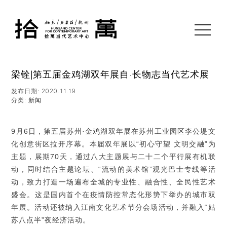
toggle
navigati
梁铨|第五届金鸡湖双年展自·长物志当代艺术展
发布日期: 2020.11.19
分类:
新闻
9月6日，第五届苏州·金鸡湖双年展在苏州工业园区李公堤文
化创意街区拉开序幕。本届双年展以“初心守望 文明交融”为
主题，展期70天，通过八大主题展与二十二个平行展有机联
动，同时结合主题论坛、“流动的美术馆”观光巴士专线等活
动，致力打造一场遍布全城的专业性、融合性、全民性艺术
盛会。这是国内首个在疫情防控常态化形势下举办的城市双
年展。活动还被纳入江南文化艺术节分会场活动，并融入“姑
苏八点半”夜经济活动。