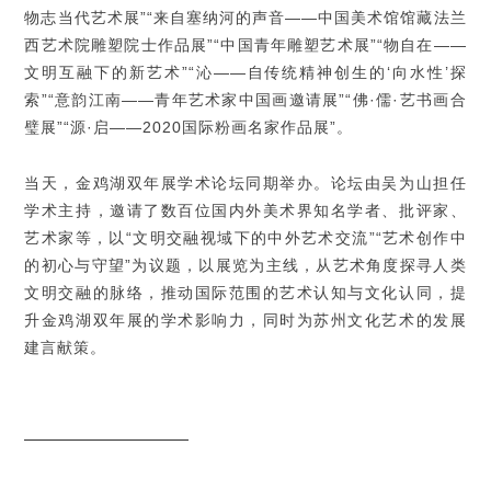
物志当代艺术展”“来自塞纳河的声音——中国美术馆馆藏法兰
西艺术院雕塑院士作品展”“中国青年雕塑艺术展”“物自在——
文明互融下的新艺术”“沁——自传统精神创生的‘向水性’探
索”“意韵江南——青年艺术家中国画邀请展”“佛·儒·艺书画合
璧展”“源·启——2020国际粉画名家作品展”。
当天，金鸡湖双年展学术论坛同期举办。论坛由吴为山担任
学术主持，邀请了数百位国内外美术界知名学者、批评家、
艺术家等，以“文明交融视域下的中外艺术交流”“艺术创作中
的初心与守望”为议题，以展览为主线，从艺术角度探寻人类
文明交融的脉络，推动国际范围的艺术认知与文化认同，提
升金鸡湖双年展的学术影响力，同时为苏州文化艺术的发展
建言献策。