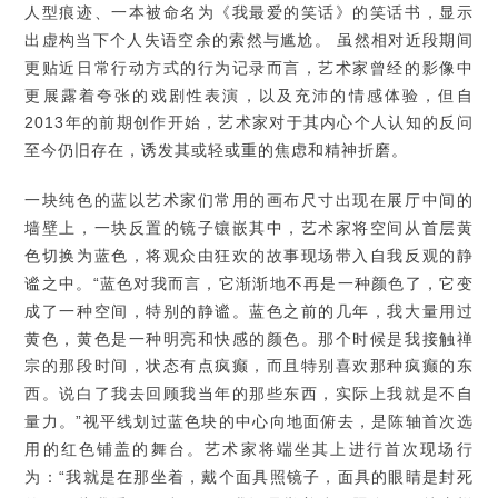
人型痕迹、一本被命名为《我最爱的笑话》的笑话书，显示
出虚构当下个人失语空余的索然与尴尬。 虽然相对近段期间
更贴近日常行动方式的行为记录而言，艺术家曾经的影像中
更展露着夸张的戏剧性表演，以及充沛的情感体验，但自
2013年的前期创作开始，艺术家对于其内心个人认知的反问
至今仍旧存在，诱发其或轻或重的焦虑和精神折磨。
一块纯色的蓝以艺术家们常用的画布尺寸出现在展厅中间的
墙壁上，一块反置的镜子镶嵌其中，艺术家将空间从首层黄
色切换为蓝色，将观众由狂欢的故事现场带入自我反观的静
谧之中。“蓝色对我而言，它渐渐地不再是一种颜色了，它变
成了一种空间，特别的静谧。蓝色之前的几年，我大量用过
黄色，黄色是一种明亮和快感的颜色。那个时候是我接触禅
宗的那段时间，状态有点疯癫，而且特别喜欢那种疯癫的东
西。说白了我去回顾我当年的那些东西，实际上我就是不自
量力。”视平线划过蓝色块的中心向地面俯去，是陈轴首次选
用的红色铺盖的舞台。艺术家将端坐其上进行首次现场行
为：“我就是在那坐着，戴个面具照镜子，面具的眼睛是封死