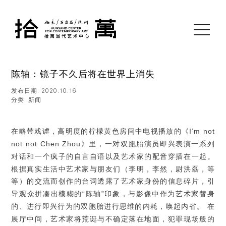
toggle
navigati
陈轴：镜子不久后将在世界上消失
发布日期: 2020.10.16
分类:
新闻
在略带戏谑，高明度的柠檬黄色房间中电视播放的《I’m not
not not Chen Zhou》里，一对双胞胎演员即兴表演一系列
对话和一个疯子的自言自语以及艺术家的配音穿插在一起。
根据真实生活中艺术家与朋友们（李明，李然，尉洪磊，等
等）的交流而创作的台词透露了艺术家身份的信息碎片，引
导观众拼凑出模糊的“陈轴”印象，与影像中作为艺术家替身
的、进行即兴行为的双胞胎进行思维的内耗，唤起内省。 在
展厅中间，艺术家将荒诞与不确定落在地面，犯罪现场般的