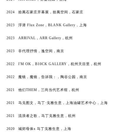
2024 拾萬石家庄开幕展，拾萬空间，石家庄
2023
浮潜
Flux Zone，BLANK Gallery
，
上海
2023
ARRIVAL，ARR Gallery
，
杭州
2023
⾮
代理抒情，逸空间，南京
2022
I'M OK，B10CK GALLERY，杭州天
⽬⾥
，
杭州
2022
魔镜，魔镜，告诉我：，陶
⾕
公园
，
南京
2021
他们
THEM，三尚当代艺术馆
，
杭州
2021
⻢⼽
图
⽂
，
⻢
丁
·
⼽
雅
⽣
意
，
上海油罐艺术中
⼼
，上海
2021
流浪者之歌
，
⻢
丁
⼽
雅
⽣
意
，
杭州
2020
城郊
⺟
体
x
⻢
丁
⼽
雅
⽣
意
，
上海