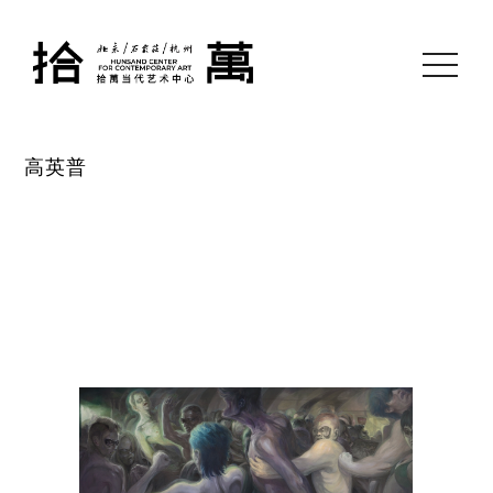
toggle
navigati
高英普