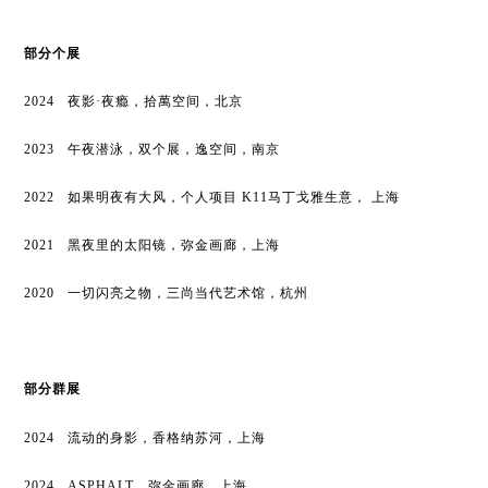
部分
个展
2024 夜影·夜瘾，拾萬空间，北京
2023
午夜潜泳，双个展，逸空间，南京
2022
如果明夜有
⼤⻛
，个
⼈
项
⽬
K11
⻢
丁
⼽
雅
⽣
意
，
上海
2021
⿊
夜
⾥
的太阳镜，弥
⾦
画廊，上海
2020
⼀
切闪亮之物，三尚当代艺术馆，杭州
部分
群展
2024 流动的身影，香格纳苏河，上海
2024 ASPHALT，弥金画廊，上海