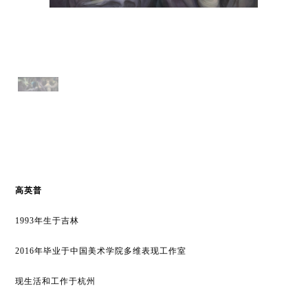
⾼
英普
1993
年
⽣
于吉林
2016年毕业于中国美术学院多维表现
⼯
作室
现
⽣
活和
⼯
作于杭州