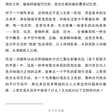
褶折之间，被搞得皱皱巴巴的，然后生硬的被折叠进记忆里。
对于一个移民来说，这种状态不是人生某一阶段，而是基本的生
活条件。身份随城市更迭而改变，性格在迁徙中不断被拉伸、重
塑。唯一恒定的，是变化本身。生活就像一场漫长的自由落体
——语言、玩具、食物碎屑、温度、目光……全都像彩纸一样在
空中飘落，在半空中相撞、交融、或者瞬间燃烧。这里没有底。
连日常生活的“地面”也会塌陷，让人持续坠落，从卧室跌入动物
园，从湖面跌入云端。
而这一切最终以动态和隐喻的方式汇聚在影像作品《某个星期天
的早晨》中。这是一则带有寓言色彩的思想实验，探讨语言与人
类共情能力之间的边界。故事从一个平常的星期天清晨，人类突
然失去语言开始。在一个充满魔幻现实主义色彩、重构当代现实
的平行宇宙中，两位来自世界两端的主人公将这些问题推向极
限：人类究竟从语言中获得了什么？又为此付出了怎样的代价？
关于艺术家