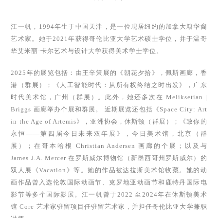
江一帆，1994年生于中国天津，是一位现居纽约的加拿大籍华裔
艺术家。她于2021年获得哥伦比亚大学艺术硕士学位，并于温哥
华艾米丽·卡尔艺术与设计大学获得美术学士学位。
2025年的展览包括：由王辛策展的《朝花夕拾》，佩斯画廊，香
港（群展）；《人工智能时代：从所有权终结之时出发》，广东
时代美术馆，广州（群展）。此外，她还多次在 Meliksetian |
Briggs 画廊举办个展和群展。 近期展览还包括《Space City: Art
in the Age of Artemis》，亚洲协会，休斯顿（群展）；《致你的
永恒——第四届今日未来双年展》，今日美术馆，北京（群
展）；在哥本哈根 Christian Andersen 画廊的个展；以及与
James J.A. Mercer 在罗斯威尔博物馆（新墨西哥州罗斯威尔）的
双人展《Vacation》等。她的作品被达拉斯美术馆收藏。她的动
画作品曾入选伦敦国际动画节、克罗地亚动画节和鹿特丹国际电
影节等多个国际影展。江一帆曾于2022 至2024年在休斯顿美术
馆 Core 艺术家驻留项目任驻留艺术家，并担任哥伦比亚大学兼职