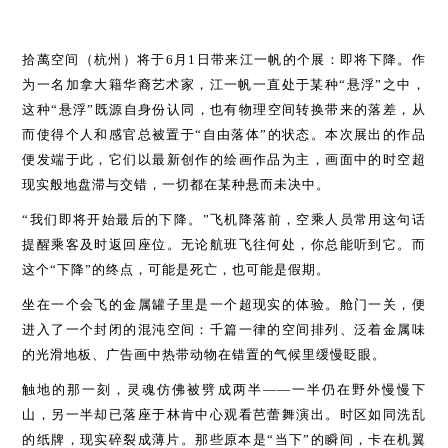
拾萬空间（杭州）将于6月1日带来江一帆的个展：即将下降。作
为一名加拿大籍华裔艺术家，江一帆一直处于某种“悬浮”之中，
这种“悬浮”既源自身份认同，也有物理空间转换带来的落差，从
而使得个人和感官总被置于“自由落体”的状态。本次展出的作品
便发端于此，它们以最新创作的绘画作品为主，画面中的时空超
现实般地盘滞与交错，一切都在某种悬而未决中。
“我们即将开始最后的下降。”飞机降落前，空乘人员常用这句话
提醒乘客及时返回座位。无论航班飞往何处，你总能听到它。而
这个“下降”的终点，可能是死亡，也可能是假期。
坐在一个会飞的金属罐子里是一个超现实的体验。舱门一关，便
进入了一个封闭的混沌空间：千篇一律的空间排列、泛着金属味
的光滑地板、广告画中热带动物在错置的气候里缓慢眨眼。
触地的那一刻，灵魂仿佛被劈成两半——一半仍在野外慢慢下
山，另一半却已落座于林肯中心观看芭蕾舞演出。时区如同洗乱
的纸牌，现实碎裂成薄片。那些原本是“当下”的瞬间，卡在机翼